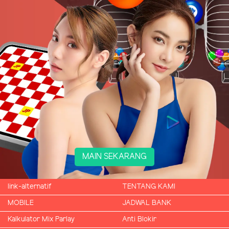
MAIN SEKARANG
link-alternatif
TENTANG KAMI
MOBILE
JADWAL BANK
Kalkulator Mix Parlay
Anti Blokir