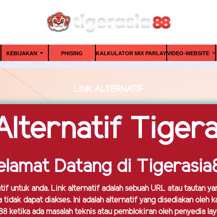
KEBIJAKAN
PHISING
KALKULATOR MIX PARLAY
VIDEO-WEBSITE
LINK ALTERNATIF
Alternatif Tiger
elamat Datang di Tigerasia
if untuk anda. Link alternatif adalah sebuah URL atau tautan 
a tidak dapat diakses. Ini adalah alternatif yang disediakan ol
8 ketika ada masalah teknis atau pemblokiran oleh penyedia laya