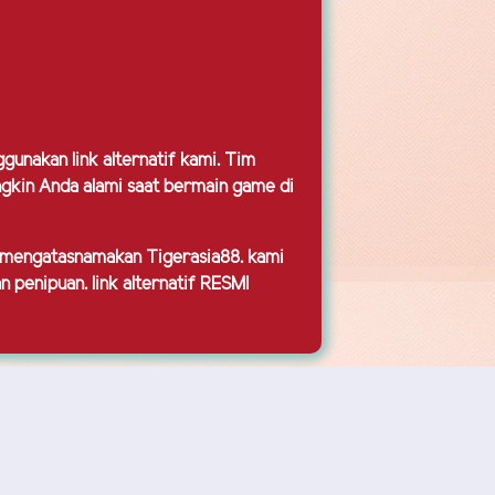
unakan link alternatif kami. Tim
gkin Anda alami saat bermain game di
ang mengatasnamakan Tigerasia88. kami
 penipuan. link alternatif RESMI