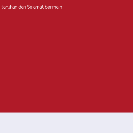
g taruhan dan Selamat bermain