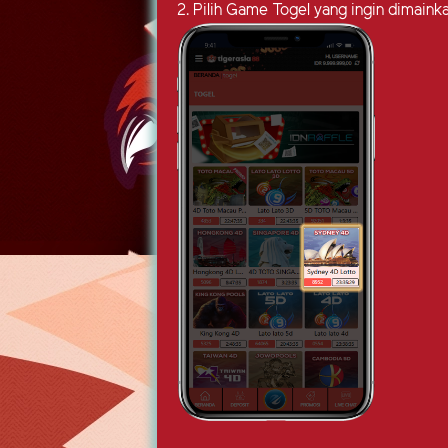
2. Pilih Game Togel yang ingin dimaink