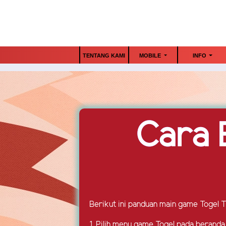
TENTANG KAMI
MOBILE
INFO
Cara 
Berikut ini panduan main game Togel Ti
1. Pilih menu game Togel pada beranda