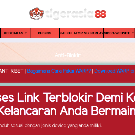
KEBIJAKAN
PHISING
KALKULATOR MIX PARLAY
VIDEO-WEBSITE
Anti-Blokir
NTI RIBET |
Bagaimana Cara Pakai WARP?
|
Download WARP di 
ses Link Terblokir Demi 
Kelancaran Anda Bermain
 unduh sesuai dengan jenis device yang anda miliki.