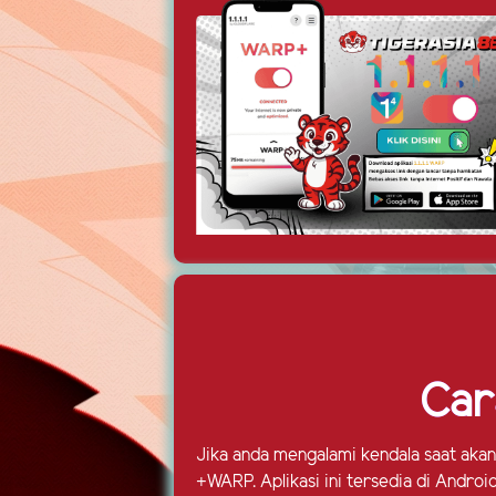
Car
Jika anda mengalami kendala saat akan
+WARP. Aplikasi ini tersedia di Andro