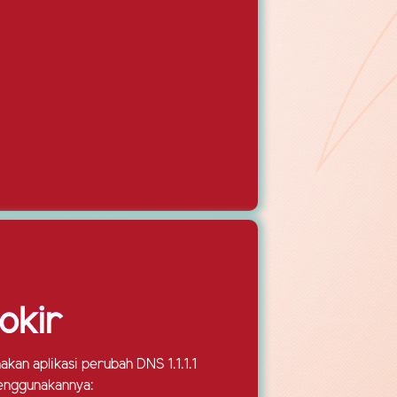
okir
an aplikasi perubah DNS 1.1.1.1
menggunakannya: