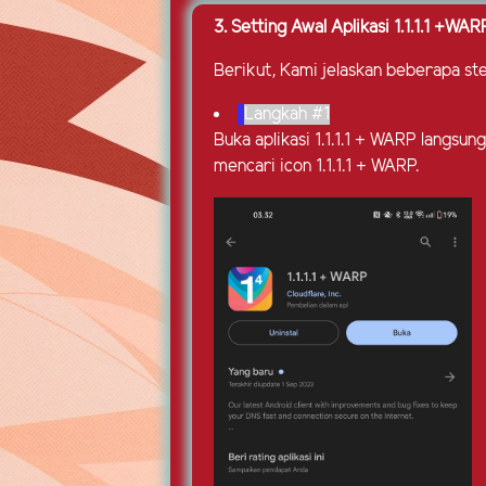
3. Setting Awal Aplikasi 1.1.1.1 +WAR
Berikut, Kami jelaskan beberapa step
Langkah #1
Buka aplikasi 1.1.1.1 + WARP langsu
mencari icon 1.1.1.1 + WARP.