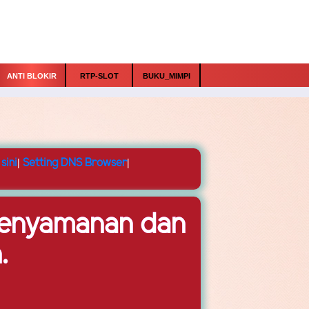
ANTI BLOKIR
RTP-SLOT
BUKU_MIMPI
sini
|
Setting DNS Browser
|
Kenyamanan dan
.